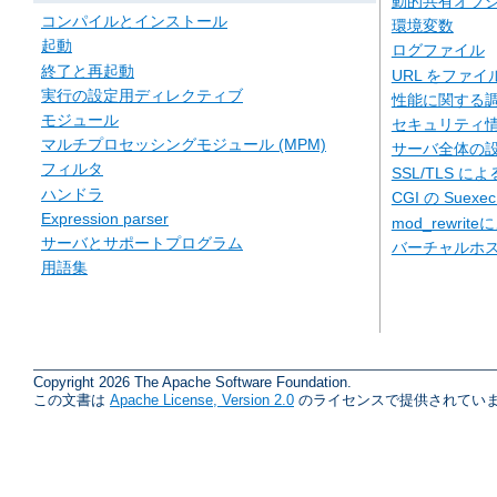
動的共有オブジェ
コンパイルとインストール
環境変数
起動
ログファイル
終了と再起動
URL をファ
実行の設定用ディレクティブ
性能に関する
モジュール
セキュリティ
マルチプロセッシングモジュール (MPM)
サーバ全体の
フィルタ
SSL/TLS に
ハンドラ
CGI の Suexe
Expression parser
mod_rewriteに
サーバとサポートプログラム
バーチャルホ
用語集
Copyright 2026 The Apache Software Foundation.
この文書は
Apache License, Version 2.0
のライセンスで提供されていま