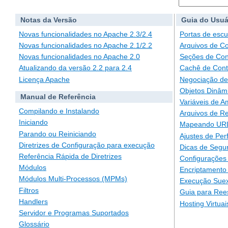
Notas da Versão
Guia do Usuá
Novas funcionalidades no Apache 2.3/2.4
Portas de escu
Novas funcionalidades no Apache 2.1/2.2
Arquivos de C
Novas funcionalidades no Apache 2.0
Seções de Con
Atualizando da versão 2.2 para 2.4
Cachê de Con
Licença Apache
Negociação de
Objetos Dinâm
Manual de Referência
Variáveis de A
Compilando e Instalando
Arquivos de Re
Iniciando
Mapeando URLs
Parando ou Reiniciando
Ajustes de Pe
Diretrizes de Configuração para execução
Dicas de Segu
Referência Rápida de Diretrizes
Configurações 
Módulos
Encriptamento
Módulos Multi-Processos (MPMs)
Execução Suex
Filtros
Guia para Ree
Handlers
Hosting Virtuai
Servidor e Programas Suportados
Glossário